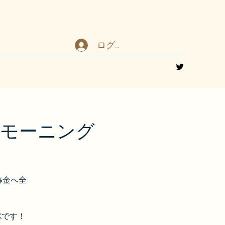
ログイン
 モーニング
）
募金へ全
Kです！