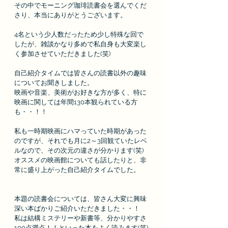
その中でモーニング珈琲読書会を選んでくだ
さり、本当にありがとうございます。
4名という少人数だったため少し特殊な回で
したが、雑談かなり多めで私自身も大変楽し
く参加させていただきました(笑)
自己紹介タイムでは皆さんの読書以外の趣味
についてお聞きしました。
映画や音楽、美術がお好きな方が多く、特に
映画に関しては年間130本観られている方
も・・！！
私も一時期映画にハマっていた時期があった
のですが、それでも月に2～3回観ていたレベ
ルなので、その次元の違さが分かります(笑)
オススメの映画館についても話したりと、非
常に盛り上がった自己紹介タイムでした。
本題の読書会については、皆さん大変に興味
深い本ばかりご紹介いただきました・・！
私は結構ミステリーや新書等、分かりやすさ
100点満点！！といった本をよく読みます(笑)