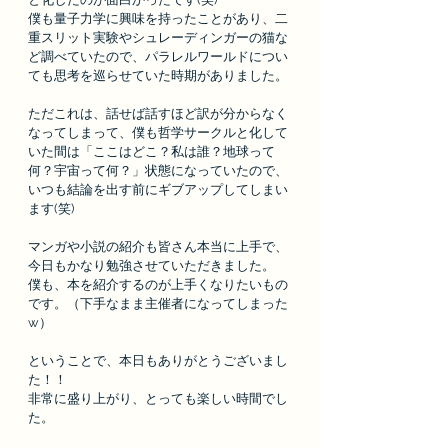
僕も量子力学に興味を持ったことがあり、二
重スリット実験やシュレーディンガーの猫な
ど調べていたので、パラレルワールドについ
ても思考を巡らせていた時期がありました。
ただこれは、話せば話すほど訳が分からなく
なってしまって、僕も哲学サークルと化して
いた間は「ここはどこ？私は誰？地球って
何？宇宙って何？」状態になっていたので、
いつも結論を出す前にギブアップしてしまい
ます(笑)
マンガや小説の紹介も皆さん本当に上手で、
今日もかなり勉強させていただきました。
僕も、本を紹介するのが上手くなりたいもの
です。（下手なまま主催者になってしまった
w）
ということで、本日もありがとうございまし
た！！
非常に盛り上がり、とっても楽しい時間でし
た。