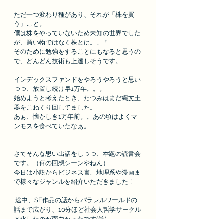
ただ一つ変わり種があり、それが「株を買
う」こと。
僕は株をやっていないため未知の世界でした
が、買い物ではなく株とは。。！
そのために勉強をすることにもなると思うの
で、どんどん技術も上達しそうです。
インデックスファンドをやろうやろうと思い
つつ、放置し続け早1万年。。。
始めようと考えたとき、たつみはまだ縄文土
器をこねくり回してました。
あぁ、懐かしき1万年前。。あの頃はよくマ
ンモスを食べていたなぁ。
さてそんな思い出話をしつつ、本題の読書会
です。（何の回想シーンやねん）
今日は
小説からビジネス書、地理系や漫画ま
で様々なジャンルを紹介いただきました！ 
 途中、SF作品の話からパラレルワールドの
話まで広がり、10分ほど社会人哲学サークル
と化したのが面白かったです(笑)