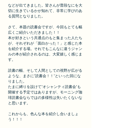
などが出てきました。皆さんが普段なに
を大
切に生きているかが知れて、非常に学びのあ
る質問となりました。
さて、本題の読書会ですが、今回もとても幅
広くご紹介いただきました！！
本が好きという共通点のもと集まった人たち
が、それぞれが「面白かった！」と感じた本
を紹介する場。それでもこんなに違うジャン
ルの本が紹介されるのは、大変嬉しく感じま
す。
読書の幅、そして人間としての視野が広がる
ような、まさに"読書会！！"といった回にな
りました。
たまに縛りを設けて"オシャンティ読書会"も
開催する予定ではありますが、モーニング珈
琲読書会ならではの多様性は失いたくないな
と思います。
これからも、色んな本を紹介し合いましょ
う！！！