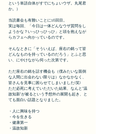
という単語自体がすでにちょいウザ。丸尾君
か。）
当読書会も有難いことに16回目。
実は毎回、「今日は一体どんなウザ質問をし
ようかな？いっひっひっひ」と頭を抱えなが
らカフェへ向かっているのです。
そんなときに「そういえば、座右の銘って皆
どんなものを持っているのだろう」とふと思
い、にやけながら伺った次第です。
ただ座右の銘を話す機会も（僕みたいな面倒
な人間に出会わない限りは）なかなかなく、
皆さんを見事に困らせてしまいました(笑)
ただ必死に考えていただいた結果、なんと"温
故知新"が被るという予想外の展開も起き、と
ても面白い話題となりました。
・人に興味を持つ
・今を生きる
・健康第一
・温故知新