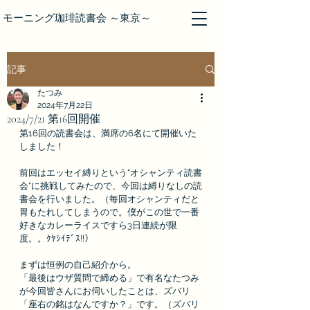
モーニング珈琲読書会 ～東京～
記事
たつみ
2024年7月22日
2024/7/21 第16回開催
第16回の読書会は、満席の6名にて開催いた
しました！
前回はエッセイ縛りという"オシャンティ読書
会"に挑戦してみたので、今回は縛りなしの読
書会を行いました。（毎回オシャンティだと
胃もたれしてしまうので。僕がこの世で一番
好きなカレーライスですら3日連続が限
度。。ｸﾔｼｲﾃﾞｽ!!）
まずは恒例の自己紹介から。
「最後はウザ質問で締める」で有名なたつみ
が今回皆さんにお伺いしたことは、ズバリ
「座右の銘はなんですか？」です。（ズバリ