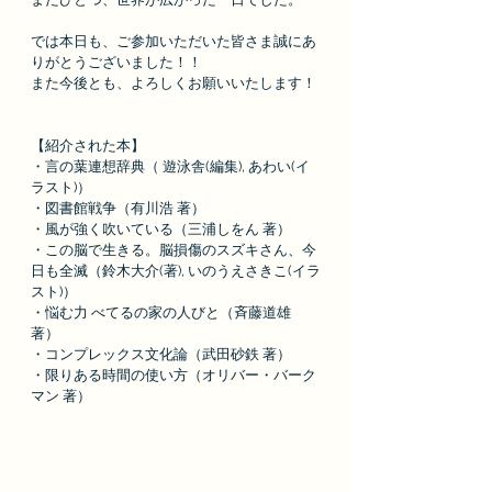
では本日も、ご参加いただいた皆さま誠にあ
りがとうございました！！
また今後とも、よろしくお願いいたします！
【紹介された本】
・言の葉連想辞典（ 遊泳舎(編集), あわい(イ
ラスト)）
・図書館戦争（有川浩 著）
・風が強く吹いている（三浦しをん 著）
・この脳で生きる。脳損傷のスズキさん、今
日も全滅（鈴木大介(著), いのうえさきこ(イラ
スト)）
・悩む力 べてるの家の人びと（斉藤道雄 
著）
・コンプレックス文化論（武田砂鉄 著）
・限りある時間の使い方（オリバー・バーク
マン 著）