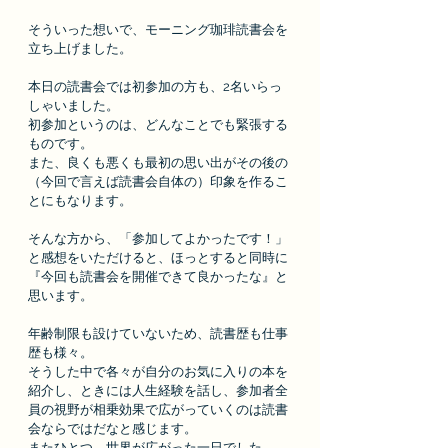
そういった想いで、モーニング珈琲読書会を
立ち上げました。
本日の読書会では初参加の方も、2名いらっ
しゃいました。
初参加というのは、どんなことでも緊張する
ものです。
また、良くも悪くも最初の思い出がその後の
（今回で言えば読書会自体の）印象を作るこ
とにもなります。
そんな方から、「参加してよかったです！」
と感想をいただけると、ほっとすると同時に
『今回も読書会を開催できて良かったな』と
思います。
年齢制限も設けていないため、読書歴も仕事
歴も様々。
そうした中で各々が自分のお気に入りの本を
紹介し、ときには人生経験を話し、参加者全
員の視野が相乗効果で広がっていくのは読書
会ならではだなと感じます。
またひとつ、世界が広がった一日でした。